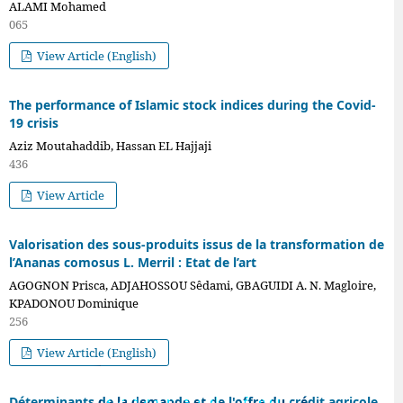
ALAMI Mohamed
065
View Article (English)
The performance of Islamic stock indices during the Covid-
19 crisis
Aziz Moutahaddib, Hassan EL Hajjaji
436
View Article
Valorisation des sous-produits issus de la transformation de
l’Ananas comosus L. Merril : Etat de l’art
AGOGNON Prisca, ADJAHOSSOU Sêdami, GBAGUIDI A. N. Magloire,
KPADONOU Dominique
256
View Article (English)
VOL. 3 NO 20
(2023): VOL. 3 NO.
Déterminants de la demande et de l'offre du crédit agricole