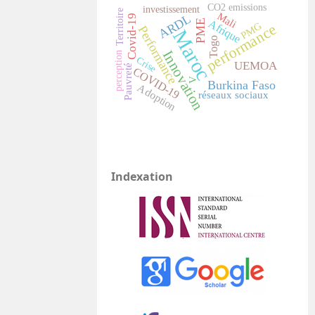
CO2 emissions
investissement
Territoire
Mali
ARDL
Covid-19
Afrique
PME
PMG
performance
Performance
Maroc
Togo
Innovation
perception
Crise
UEMOA
Pauvreté
COVID-19
V
Burkina Faso
Adoption
réseaux sociaux
Indexation