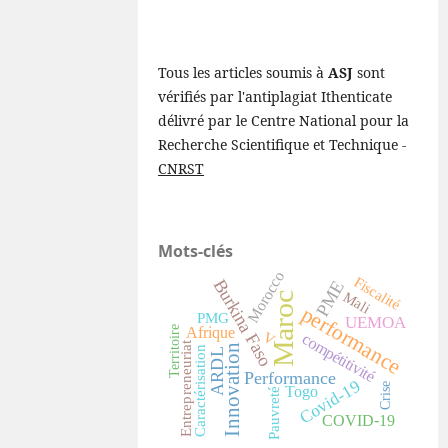
Tous les articles soumis à
ASJ
sont
vérifiés par l'antiplagiat Ithenticate
délivré par le Centre National pour la
Recherche Scientifique et Technique -
CNRST
Mots-clés
Morocco
Fiscalité
Burkina Faso
PME
Mali
Maroc
performance
PMG
UEMOA
Afrique
Territoire
compétitivité
V
Entrepreneuriat
Innovation
Caractérisation
ARDL
Performance
Covid-19
Crise
Togo
Pauvreté
COVID-19