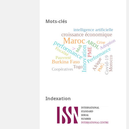
Mots-clés
intelligence artificielle
croissance économique
Maroc
Adoption
ARDL
performance
Crise
Mali
Innovation
Fiscalité
Performance
PME
V
Morocco
Covid-19
Pauvreté
Afrique
Burkina Faso
PMG
Togo
Coopératives
Indexation