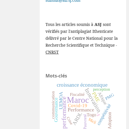
submit@afrsj.com
Tous les articles soumis à
ASJ
sont
vérifiés par l'antiplagiat Ithenticate
délivré par le Centre National pour la
Recherche Scientifique et Technique -
CNRST
Mots-clés
croissance économique
Innovation
perception
Afrique
communication
PME
UEMOA
Fiscalité
PMG
Maroc
performance
Gouvernance
Covid-19
compétitivité
Performance
ARDL
Adoption
Togo
V
Pauvreté
Crise
Mali