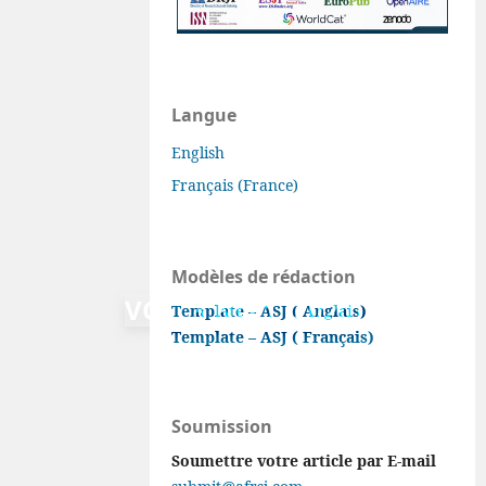
Langue
English
Français (France)
Modèles de rédaction
VOL. 3 NO 1 (2020)
Template – ASJ ( Anglais)
Template – ASJ ( Français)
Soumission
Soumettre votre article par E-mail