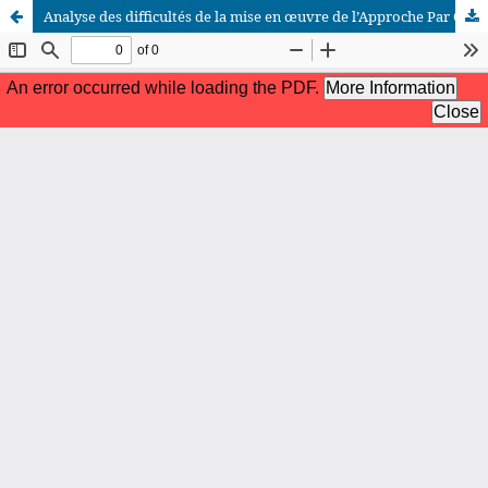
Analyse des difficultés de la mise en œuvre de l’Approche Par Compétences dans l’enseignement de la Comptabilité générale dans les écoles de la Sous-Division de Mbanza-Ngungu I
African Scientific Journal (ASJ)
ISSN : 2658-9311
African SJ © 2025 tous droits réservés. Developpé par
BestGest