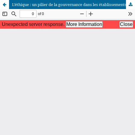
L’éthique : un pilier de la gouvernance dans les établissements financiers
African Scientific Journal (ASJ)
ISSN : 2658-9311
African SJ © 2025 tous droits réservés. Developpé par
BestGest