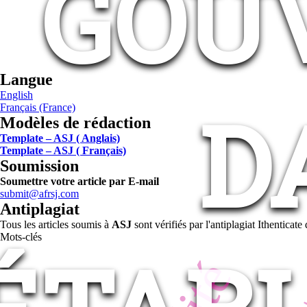
GOU
Langue
English
D
Français (France)
Modèles de rédaction
Template – ASJ ( Anglais)
Template – ASJ ( Français)
Soumission
Soumettre votre article par E-mail
submit@afrsj.com
Antiplagiat
Tous les articles soumis à
ASJ
sont vérifiés par l'antiplagiat Ithentica
Mots-clés