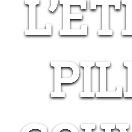
L’ÉT
PIL