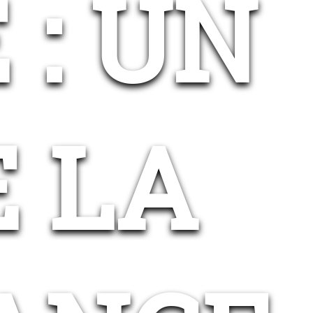
 : UN
E LA