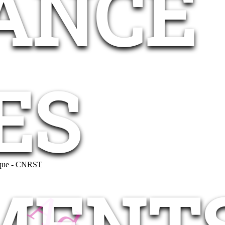
ANCE
ES
ique -
CNRST