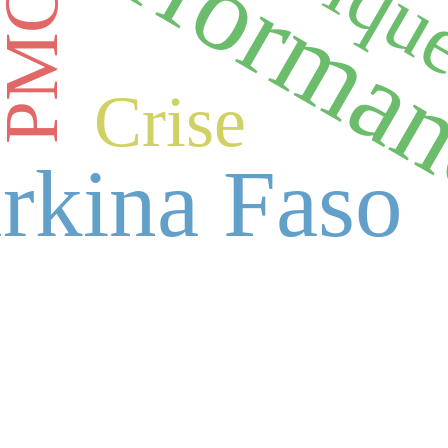
c
performa
PMG
Crise
rkina Faso