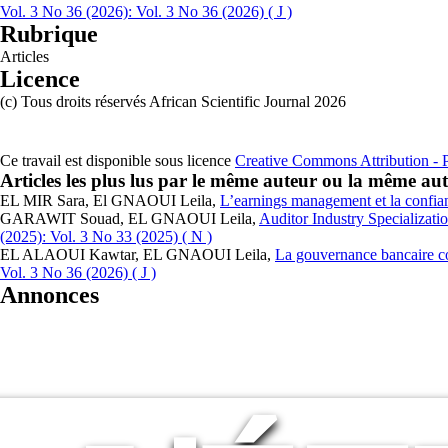
Vol. 3 No 36 (2026): Vol. 3 No 36 (2026) ( J )
Rubrique
Articles
Licence
(c) Tous droits réservés African Scientific Journal 2026
Ce travail est disponible sous licence
Creative Commons Attribution - Pa
Articles les plus lus par le même auteur ou la même aut
EL MIR Sara, El GNAOUI Leila,
L’earnings management et la confian
GARAWIT Souad, EL GNAOUI Leila,
Auditor Industry Specializat
(2025): Vol. 3 No 33 (2025) ( N )
EL ALAOUI Kawtar, EL GNAOUI Leila,
La gouvernance bancaire com
Vol. 3 No 36 (2026) ( J )
Annonces