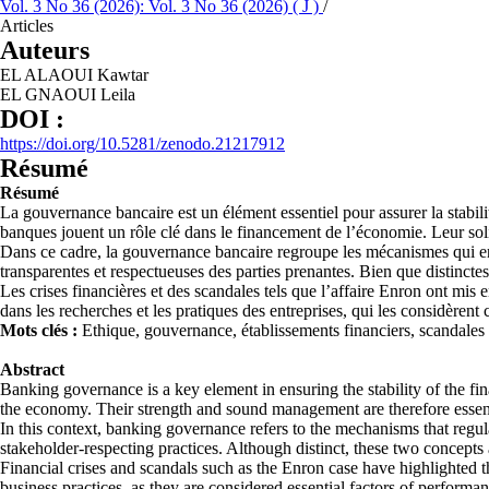
Vol. 3 No 36 (2026): Vol. 3 No 36 (2026) ( J )
/
Articles
Auteurs
EL ALAOUI Kawtar
EL GNAOUI Leila
DOI :
https://doi.org/10.5281/zenodo.21217912
Résumé
Résumé
La gouvernance bancaire est un élément essentiel pour assurer la stabili
banques jouent un rôle clé dans le financement de l’économie. Leur sol
Dans ce cadre, la gouvernance bancaire regroupe les mécanismes qui enca
transparentes et respectueuses des parties prenantes. Bien que distinctes
Les crises financières et des scandales tels que l’affaire Enron ont m
dans les recherches et les pratiques des entreprises, qui les considèrent
Mots clés :
Ethique, gouvernance, établissements financiers, scandales 
Abstract
Banking governance is a key element in ensuring the stability of the f
the economy. Their strength and sound management are therefore essent
In this context, banking governance refers to the mechanisms that regul
stakeholder-respecting practices. Although distinct, these two concept
Financial crises and scandals such as the Enron case have highlighted 
business practices, as they are considered essential factors of performanc