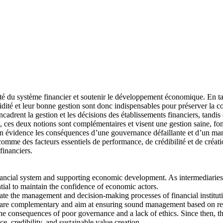
té du système financier et soutenir le développement économique. En tant
idité et leur bonne gestion sont donc indispensables pour préserver la 
drent la gestion et les décisions des établissements financiers, tandis 
, ces deux notions sont complémentaires et visent une gestion saine, fond
is en évidence les conséquences d’une gouvernance défaillante et d’un m
 comme des facteurs essentiels de performance, de crédibilité et de créat
financiers.
inancial system and supporting economic development. As intermediaries 
ial to maintain the confidence of economic actors.
ate the management and decision-making processes of financial instituti
s are complementary and aim at ensuring sound management based on resp
the consequences of poor governance and a lack of ethics. Since then, 
e, credibility, and sustainable value creation.