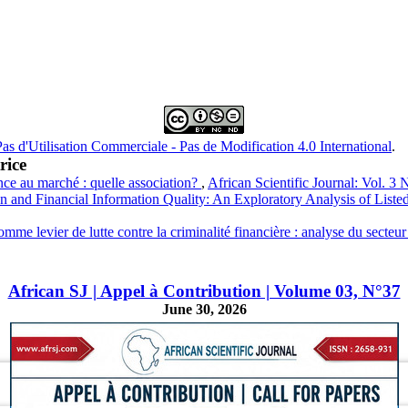
s d'Utilisation Commerciale - Pas de Modification 4.0 International
.
rice
ce au marché : quelle association?
,
African Scientific Journal: Vol. 3
ion and Financial Information Quality: An Exploratory Analysis of Li
me levier de lutte contre la criminalité financière : analyse du secte
African SJ | Appel à Contribution | Volume 03, N°37
June 30, 2026