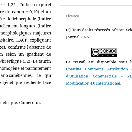
e = 1,22 ; Indice corporel
ture du canon = 0,10) et un
Licence
ête dolichocéphale (Indice
nellement longues (Indice
(c) Tous droits réservés African Scie
s morphologiques majeures
Journal 2026
sitaire. L'ACP, expliquant
es, confirme l'absence de
on selon un gradient de
/bréviligne (F2). Le taurin
Ce travail est disponible sous l
 homogène et parfaitement
Creative Commons Attribution 
ano-sahéliennes, ce qui
d'Utilisation Commerciale - P
e génétique résiliente face
Modification 4.0 International
.
ométrique, Cameroun.