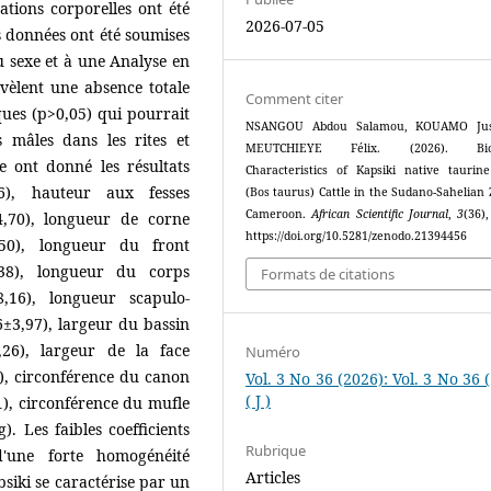
tions corporelles ont été
2026-07-05
s données ont été soumises
 du sexe et à une Analyse en
vèlent une absence totale
Comment citer
ues (p>0,05) qui pourrait
NSANGOU Abdou Salamou, KOUAMO Jus
des mâles dans les rites et
MEUTCHIEYE Félix. (2026). Biom
e ont donné les résultats
Characteristics of Kapsiki native taurin
6), hauteur aux fesses
(Bos taurus) Cattle in the Sudano-Sahelian 
Cameroon.
African Scientific Journal
,
3
(36)
4,70), longueur de corne
https://doi.org/10.5281/zenodo.21394456
,50), longueur du front
1,38), longueur du corps
Formats de citations
,16), longueur scapulo-
6±3,97), largeur du bassin
,26), largeur de la face
Numéro
), circonférence du canon
Vol. 3 No 36 (2026): Vol. 3 No 36 
( J )
1), circonférence du mufle
. Les faibles coefficients
Rubrique
'une forte homogénéité
Articles
siki se caractérise par un