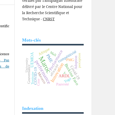
vérifiés par l'antiplagiat Ithenticate
délivré par le Centre National pour
la Recherche Scientifique et
Technique -
CNRST
ntific
Mots-clés
Afrique
Performance
compétitivité
Mali
icence
UEMOA
perception
PME
Maroc
Adoption
University
- Pas
PMG
performance
Innovation
Burkina Faso
efficacité
as de
Gouvernance
Covid-19
COVID-19
V
Morocco
Territoire
ARDL
Togo
Crise
Pauvreté
Indexation