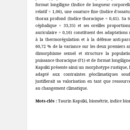
format longiligne (Indice de longueur corporell
relatif = 1,06), une ossature fine (Indice d'ossa
thorax profond (Indice thoracique = 0,41). Sa t
céphalique = 33,35) et ses oreilles proportion
auriculaire = 0,16) constituent des adaptation
à la thermorégulation et à la défense anti-para
60,72 % de la variance sur les deux premiers ax
dimorphisme sexuel et structure la populati
puissance thoracique (F1) et de format longiligne
Kapsiki présente ainsi un morphotype rustique,
adapté aux contraintes géoclimatiques soud
justifierait sa valorisation en tant que ressourc
au changement climatique.
Mots-clés :
Taurin Kapsiki, biométrie, indice bi