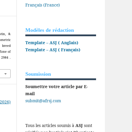
Français (France)
Modèles de rédaction
tin, &
etric
Template – ASJ ( Anglais)
e breed
Template – ASJ ( Français)
Zone of
, 2984 .
Soumission
Soumettre votre article par E-
mail
submit@afrsj.com
(2026)
Tous les articles soumis à
ASJ
sont