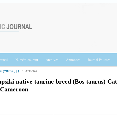
cueil
Numéro courant
Archives
Annonces
Journal Policies
6 (2026) ( J )
/
Articles
psiki native taurine breed (Bos taurus) Cat
f Cameroon