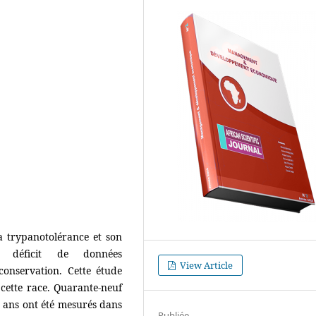
a trypanotolérance et son
un déficit de données
View Article
conservation. Cette étude
e cette race. Quarante-neuf
3 ans ont été mesurés dans
Publiée