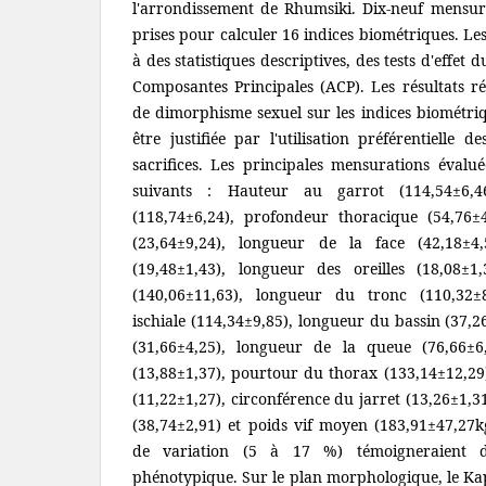
l'arrondissement de Rhumsiki. Dix-neuf mensura
prises pour calculer 16 indices biométriques. Le
à des statistiques descriptives, des tests d'effet
Composantes Principales (ACP). Les résultats ré
de dimorphisme sexuel sur les indices biométriq
être justifiée par l'utilisation préférentielle 
sacrifices. Les principales mensurations évalué
suivants : Hauteur au garrot (114,54±6,4
(118,74±6,24), profondeur thoracique (54,76±
(23,64±9,24), longueur de la face (42,18±4
(19,48±1,43), longueur des oreilles (18,08±
(140,06±11,63), longueur du tronc (110,32±8
ischiale (114,34±9,85), longueur du bassin (37,2
(31,66±4,25), longueur de la queue (76,66±6
(13,88±1,37), pourtour du thorax (133,14±12,29
(11,22±1,27), circonférence du jarret (13,26±1,3
(38,74±2,91) et poids vif moyen (183,91±47,27kg)
de variation (5 à 17 %) témoigneraient d
phénotypique. Sur le plan morphologique, le Kap