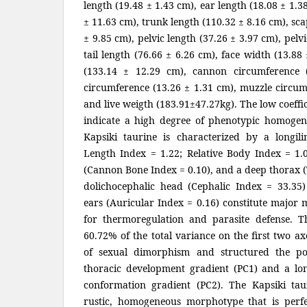
length (19.48 ± 1.43 cm), ear length (18.08 ± 1.
± 11.63 cm), trunk length (110.32 ± 8.16 cm), sca
± 9.85 cm), pelvic length (37.26 ± 3.97 cm), pelv
tail length (76.66 ± 6.26 cm), face width (13.88
(133.14 ± 12.29 cm), cannon circumference 
circumference (13.26 ± 1.31 cm), muzzle circum
and live weigth (183.91±47.27kg). The low coeffi
indicate a high degree of phenotypic homogene
Kapsiki taurine is characterized by a longi
Length Index = 1.22; Relative Body Index = 1.0
(Cannon Bone Index = 0.10), and a deep thorax (T
dolichocephalic head (Cephalic Index = 33.35)
ears (Auricular Index = 0.16) constitute major 
for thermoregulation and parasite defense. 
60.72% of the total variance on the first two a
of sexual dimorphism and structured the po
thoracic development gradient (PC1) and a lon
conformation gradient (PC2). The Kapsiki taur
rustic, homogeneous morphotype that is perfe