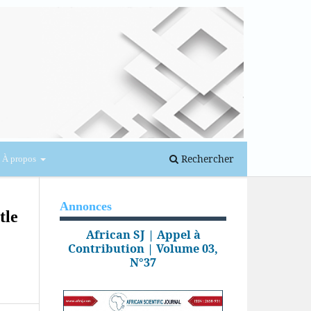
Se connecter
Rechercher
À propos
Annonces
tle
African SJ | Appel à
Contribution | Volume 03,
N°37