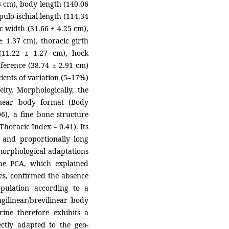
38 cm), body length (140.06
pulo-ischial length (114.34
ic width (31.66 ± 4.25 cm),
 ± 1.37 cm), thoracic girth
(11.22 ± 1.27 cm), hock
ference (38.74 ± 2.91 cm)
cients of variation (5–17%)
ity. Morphologically, the
linear body format (Body
6), a fine bone structure
horacic Index = 0.41). Its
 and proportionally long
morphological adaptations
The PCA, which explained
xes, confirmed the absence
pulation according to a
gilinear/brevilinear body
ine therefore exhibits a
ctly adapted to the geo-