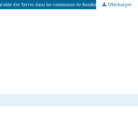
Télécharger
Caractérisation des exploitations cotonnières selon leur mode de valorisation des résidus de récolte comme mesure de Gestion Durable des Terres dans les communes de Banikoara et Kandi au Bénin