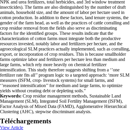
NPK and urea fertilizers, total herbicides, and 3rd window treatment
insecticides). The farms are also distinguished by the number of draft
animals, household size, and the amount of labor per hectare used in
cotton production. In addition to these factors, land tenure systems, the
gender of the farm head, as well as the practices of cattle corralling and
crop residue removal from the fields also serve as discriminating
factors for the identified groups. These results indicate that the
characterization of cotton farms must integrate both the productive
resources invested, notably labor and fertilizers per hectare, and the
agroecological SLM practices actually implemented, such as corralling,
export, or incorporation of crop residues. This is because smallholder
farms optimize labor and fertilizers per hectare less than medium and
large farms, which rely more heavily on chemical fertilizer
intensification. This study therefore suggests shifting from a ‘’one
fertilizer rate fits all’’ program logic to a targeted approach: ‘more SLM
measures (ISFM, crop- livestock systems) for small farms, and
‘’reasoned intensification’’ for medium and large farms, to optimize
yields without creating debt or depleting soils."
Keywords:
Crop residue management methods, Sustainable Land
Management (SLM), Integrated Soil Fertility Management (ISFM),
Factor Analysis of Mixed Data (FAMD), Agglomerative Hierarchical
Clustering (AHC), stepwise discriminant analysis.
Téléchargements
View Article