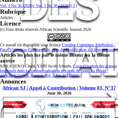
DES
Vol. 3 No 36 (2026): Vol. 3 No 36 (2026) ( J )
Rubrique
Articles
Licence
(c) Tous droits réservés African Scientific Journal 2026
OITA
Ce travail est disponible sous licence
Creative Commons Attribution -
Pas d'Utilisation Commerciale - Pas de Modification 4.0 International
.
Articles les plus lus par le même auteur ou la même
autrice
SAKA SEKO Chabi, YABI Jacob Afouda,
Caractérisation des acteurs
impliqués dans la commercialisation des noix de cajou au Bénin
,
African Scientific Journal: Vol. 3 No 21 (2023)
Annonces
African SJ | Appel à Contribution | Volume 03, N°37
ONNI
June 30, 2026