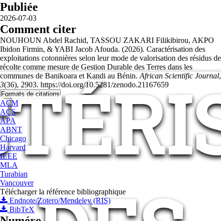
Publiée
2026-07-03
Comment citer
NOUHOUN Abdel Rachid, TASSOU ZAKARI Filikibirou, AKPO
Ibidon Firmin, & YABI Jacob Afouda. (2026). Caractérisation des
exploitations cotonnières selon leur mode de valorisation des résidus de
récolte comme mesure de Gestion Durable des Terres dans les
TÉRI
communes de Banikoara et Kandi au Bénin.
African Scientific Journal
,
3
(36), 2903. https://doi.org/10.5281/zenodo.21167659
Formats de citations
ACM
ACS
APA
ABNT
Chicago
Harvard
IEEE
MLA
Turabian
Vancouver
Télécharger la référence bibliographique
Endnote/Zotero/Mendeley (RIS)
BibTeX
Numéro