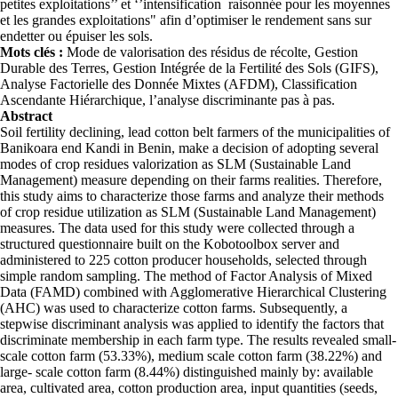
petites exploitations’’ et ‘’intensification raisonnée pour les moyennes
et les grandes exploitations" afin d’optimiser le rendement sans sur
endetter ou épuiser les sols.
Mots clés :
Mode de valorisation des résidus de récolte, Gestion
Durable des Terres, Gestion Intégrée de la Fertilité des Sols (GIFS),
Analyse Factorielle des Donnée Mixtes (AFDM), Classification
Ascendante Hiérarchique, l’analyse discriminante pas à pas.
Abstract
Soil fertility declining, lead cotton belt farmers of the municipalities of
Banikoara end Kandi in Benin, make a decision of adopting several
modes of crop residues valorization as SLM (Sustainable Land
Management) measure depending on their farms realities. Therefore,
this study aims to characterize those farms and analyze their methods
of crop residue utilization as SLM (Sustainable Land Management)
measures. The data used for this study were collected through a
structured questionnaire built on the Kobotoolbox server and
administered to 225 cotton producer households, selected through
simple random sampling. The method of Factor Analysis of Mixed
Data (FAMD) combined with Agglomerative Hierarchical Clustering
(AHC) was used to characterize cotton farms. Subsequently, a
stepwise discriminant analysis was applied to identify the factors that
discriminate membership in each farm type. The results revealed small-
scale cotton farm (53.33%), medium scale cotton farm (38.22%) and
large- scale cotton farm (8.44%) distinguished mainly by: available
area, cultivated area, cotton production area, input quantities (seeds,