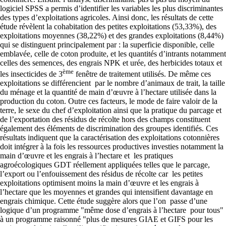
logiciel SPSS a permis d’identifier les variables les plus discriminantes
des types d’exploitations agricoles. Ainsi donc, les résultats de cette
étude révèlent la cohabitation des petites exploitations (53,33%), des
exploitations moyennes (38,22%) et des grandes exploitations (8,44%)
qui se distinguent principalement par : la superficie disponible, celle
emblavée, celle de coton produite, et les quantités d’intrants notamment
celles des semences, des engrais NPK et urée, des herbicides totaux et
ème
les insecticides de 3
fenêtre de traitement utilisés. De même ces
exploitations se différencient par le nombre d’animaux de trait, la taille
du ménage et la quantité de main d’œuvre à l’hectare utilisée dans la
production du coton. Outre ces facteurs, le mode de faire valoir de la
terre, le sexe du chef d’exploitation ainsi que la pratique du parcage et
de l’exportation des résidus de récolte hors des champs constituent
également des éléments de discrimination des groupes identifiés. Ces
résultats indiquent que la caractérisation des exploitations cotonnières
doit intégrer à la fois les ressources productives investies notamment la
main d’œuvre et les engrais à l’hectare et les pratiques
agroécologiques GDT réellement appliquées telles que le parcage,
l’export ou l’enfouissement des résidus de récolte car les petites
exploitations optimisent moins la main d’œuvre et les engrais à
l’hectare que les moyennes et grandes qui intensifient davantage en
engrais chimique. Cette étude suggère alors que l’on passe d’une
logique d’un programme "même dose d’engrais à l’hectare pour tous"
à un programme raisonné "plus de mesures GIAE et GIFS pour les