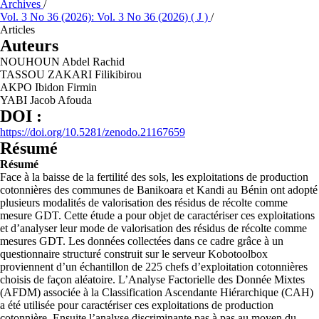
Archives
/
Vol. 3 No 36 (2026): Vol. 3 No 36 (2026) ( J )
/
Articles
Auteurs
NOUHOUN Abdel Rachid
TASSOU ZAKARI Filikibirou
AKPO Ibidon Firmin
YABI Jacob Afouda
DOI :
https://doi.org/10.5281/zenodo.21167659
Résumé
Résumé
Face à la baisse de la fertilité des sols, les exploitations de production
cotonnières des communes de Banikoara et Kandi au Bénin ont adopté
plusieurs modalités de valorisation des résidus de récolte comme
mesure GDT. Cette étude a pour objet de caractériser ces exploitations
et d’analyser leur mode de valorisation des résidus de récolte comme
mesures GDT. Les données collectées dans ce cadre grâce à un
questionnaire structuré construit sur le serveur Kobotoolbox
proviennent d’un échantillon de 225 chefs d’exploitation cotonnières
choisis de façon aléatoire. L’Analyse Factorielle des Donnée Mixtes
(AFDM) associée à la Classification Ascendante Hiérarchique (CAH)
a été utilisée pour caractériser ces exploitations de production
cotonnière. Ensuite l’analyse discriminante pas à pas au moyen du