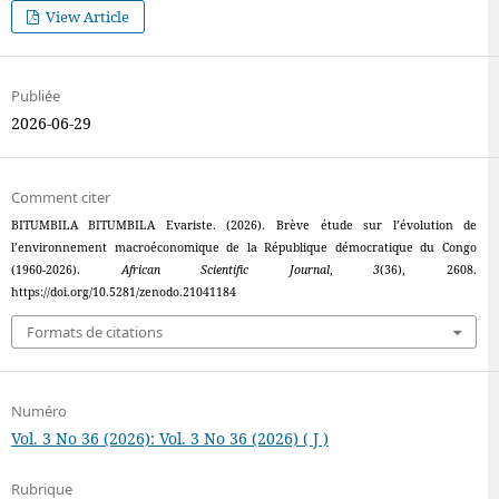
View Article
Publiée
2026-06-29
Comment citer
BITUMBILA BITUMBILA Evariste. (2026). Brève étude sur l’évolution de
l’environnement macroéconomique de la République démocratique du Congo
(1960-2026).
African Scientific Journal
,
3
(36), 2608.
https://doi.org/10.5281/zenodo.21041184
Formats de citations
Numéro
Vol. 3 No 36 (2026): Vol. 3 No 36 (2026) ( J )
Rubrique