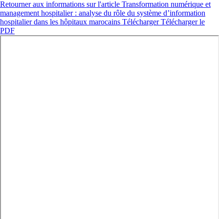
Retourner aux informations sur l'article
Transformation numérique et
management hospitalier : analyse du rôle du système d’information
hospitalier dans les hôpitaux marocains
Télécharger
Télécharger le
PDF