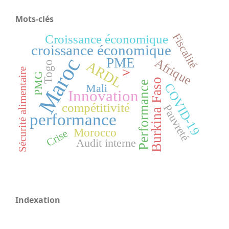
Mots-clés
Fiscalité
Croissance économique
croissance économique
Maroc
PME
Afrique
ARDL
Togo
Sécurité alimentaire
V
PMG
Burkina Faso
Performance
COVID-19
Mali
Innovation
compétitivité
Pauvreté
performance
Morocco
Crise
Audit interne
Indexation