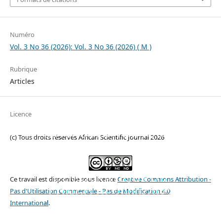
Numéro
Vol. 3 No 36 (2026): Vol. 3 No 36 (2026) ( M )
Rubrique
Articles
Licence
DÉTERMINANTS
MACROÉCONOMIQUES
(c) Tous droits réservés African Scientific Journal 2026
DE L’ÉPARGNE EN
RÉPUBLIQUE
DÉMOCRATIQUE DU
Ce travail est disponible sous licence
Creative Commons Attribution -
CONGO DE 2000-2022
Pas d'Utilisation Commerciale - Pas de Modification 4.0
International
.