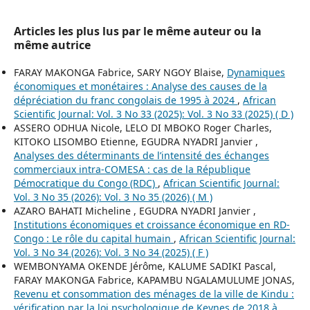
Articles les plus lus par le même auteur ou la
même autrice
FARAY MAKONGA Fabrice, SARY NGOY Blaise,
Dynamiques
économiques et monétaires : Analyse des causes de la
dépréciation du franc congolais de 1995 à 2024
,
African
Scientific Journal: Vol. 3 No 33 (2025): Vol. 3 No 33 (2025) ( D )
ASSERO ODHUA Nicole, LELO DI MBOKO Roger Charles,
KITOKO LISOMBO Etienne, EGUDRA NYADRI Janvier ,
Analyses des déterminants de l’intensité des échanges
commerciaux intra-COMESA : cas de la République
Démocratique du Congo (RDC)
,
African Scientific Journal:
Vol. 3 No 35 (2026): Vol. 3 No 35 (2026) ( M )
AZARO BAHATI Micheline , EGUDRA NYADRI Janvier ,
Institutions économiques et croissance économique en RD-
Congo : Le rôle du capital humain
,
African Scientific Journal:
Vol. 3 No 34 (2026): Vol. 3 No 34 (2025) ( F )
WEMBONYAMA OKENDE Jérôme, KALUME SADIKI Pascal,
FARAY MAKONGA Fabrice, KAPAMBU NGALAMULUME JONAS,
Revenu et consommation des ménages de la ville de Kindu :
vérification par la loi psychologique de Keynes de 2018 à