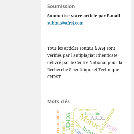
Soumission
Soumettre votre article par E-mail
submit@afrsj.com
Tous les articles soumis à
ASJ
sont
vérifiés par l'antiplagiat Ithenticate
délivré par le Centre National pour la
Recherche Scientifique et Technique -
CNRST
Mots-clés
Performance
Governance
Croissance économique
Fiscalité
Maroc
performance
UEMOA
ARDL
Togo
PME