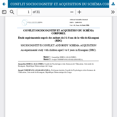
CONFLIT SOCIOCOGNITIF ET ACQUISITION DU SCHÉMA CORPOREL Étude expérimentale auprès des enfants de 3 à 8 ans de la ville de Kisangani (RDC)
African Scientific Journal (ASJ)
ISSN : 2658-9311
African SJ © 2025 tous droits réservés. Developpé par
BestGest