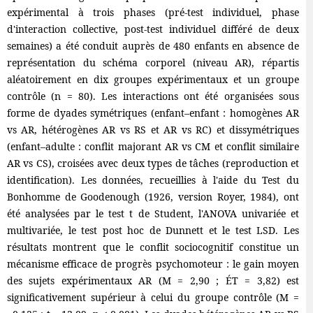
expérimental à trois phases (pré-test individuel, phase
d'interaction collective, post-test individuel différé de deux
semaines) a été conduit auprès de 480 enfants en absence de
représentation du schéma corporel (niveau AR), répartis
aléatoirement en dix groupes expérimentaux et un groupe
contrôle (n = 80). Les interactions ont été organisées sous
forme de dyades symétriques (enfant–enfant : homogènes AR
vs AR, hétérogènes AR vs RS et AR vs RC) et dissymétriques
(enfant–adulte : conflit majorant AR vs CM et conflit similaire
AR vs CS), croisées avec deux types de tâches (reproduction et
identification). Les données, recueillies à l'aide du Test du
Bonhomme de Goodenough (1926, version Royer, 1984), ont
été analysées par le test t de Student, l'ANOVA univariée et
multivariée, le test post hoc de Dunnett et le test LSD. Les
résultats montrent que le conflit sociocognitif constitue un
mécanisme efficace de progrès psychomoteur : le gain moyen
des sujets expérimentaux AR (M = 2,90 ; ÉT = 3,82) est
significativement supérieur à celui du groupe contrôle (M =