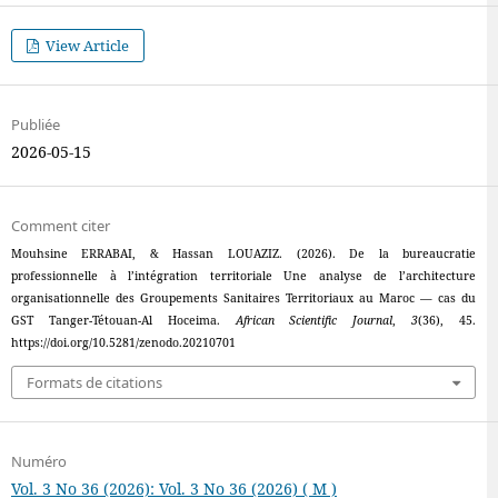
View Article
Publiée
2026-05-15
Comment citer
Mouhsine ERRABAI, & Hassan LOUAZIZ. (2026). De la bureaucratie
professionnelle à l’intégration territoriale Une analyse de l’architecture
organisationnelle des Groupements Sanitaires Territoriaux au Maroc — cas du
GST Tanger-Tétouan-Al Hoceima.
African Scientific Journal
,
3
(36), 45.
https://doi.org/10.5281/zenodo.20210701
Formats de citations
Numéro
Vol. 3 No 36 (2026): Vol. 3 No 36 (2026) ( M )