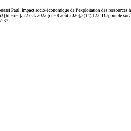
l. Impact socio-économique de l’exploitation des ressources halieu
J [Internet]. 22 oct. 2022 [cité 8 août 2026];3(14):123. Disponible sur:
w/237