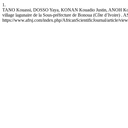
1.
TANO Kouassi, DOSSO Yaya, KONAN Kouadio Justin, ANOH Kouassi Pau
village lagunaire de la Sous-préfecture de Bonoua (Côte d’Ivoire) . AS
https://www.afrsj.com/index.php/AfricanScientificJournal/article/vie