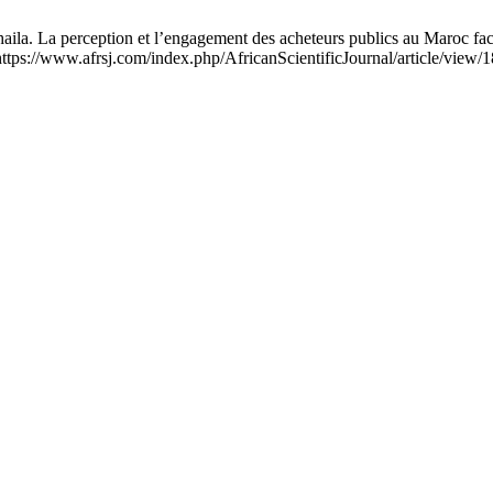
erception et l’engagement des acheteurs publics au Maroc face à l’
 https://www.afrsj.com/index.php/AfricanScientificJournal/article/view/