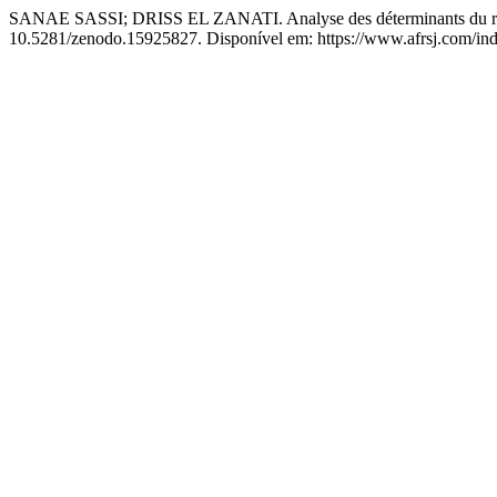
SANAE SASSI; DRISS EL ZANATI. Analyse des déterminants du rati
10.5281/zenodo.15925827. Disponível em: https://www.afrsj.com/inde