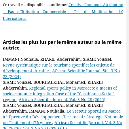
Ce travail est disponible sous licence
Creative Commons Attribution
- Pas d'Utilisation Commerciale - Pas de Modification 4.0
International
.
Articles les plus lus par le même auteur ou la même
autrice
IMMANI Nouhaila, RHARIB Abderrahim, SIAME Youssef,
Revue systématique sur le tourisme sportif et les enjeux de
développement durable
,
African Scientific Journal: Vol. 3 No
23 (2024)
SIAME Youssef, BOUKHALKHAL Mohamed, RHARIB
Abderrahim,
Regional sports policy in Morocco: a means of
socio-economic integration Case of the "Casablanca-Settat"
region
,
African Scientific Journal: Vol. 3 No 28 (2025)
SIAME Youssef, BOUKHALKHAL Mohamed, RHARIB
Abderrahim, IMMANI Nouhaila,
Le Secteur Sportif au Maroc
à l’Épreuve du Développement Territorial : Stratégie Nationale
ou Traitement d’Urgence
,
African Scientific Journal: Vol. 3 No
36 (2026): Vol. 3 No 36 (2026) ( J )