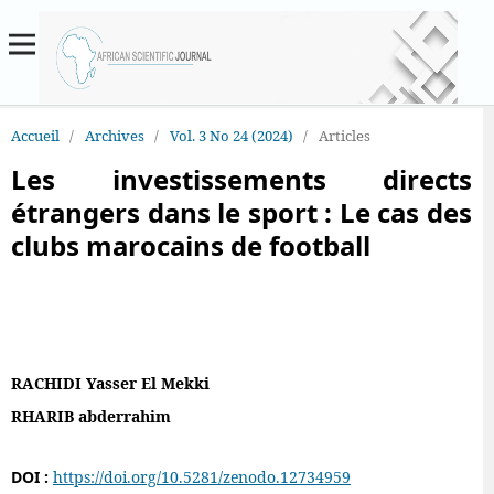
Accueil
/
Archives
/
Vol. 3 No 24 (2024)
/
Articles
Les investissements directs
étrangers dans le sport : Le cas des
clubs marocains de football
RACHIDI Yasser El Mekki
RHARIB abderrahim
DOI :
https://doi.org/10.5281/zenodo.12734959