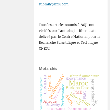
submit@afrsj.com
Tous les articles soumis à
ASJ
sont
vérifiés par l'antiplagiat Ithenticate
délivré par le Centre National pour la
Recherche Scientifique et Technique -
CNRST
Mots-clés
performance
sécurité alimentaire
Covid-19
COVID-19
gouvernance
conduite du changement
compétitivité
Maroc
Performance
Burkina Faso
V
Pauvreté
PME
Innovation
PMG
ARDL
Togo
Afrique
Mali
University
croissance économique