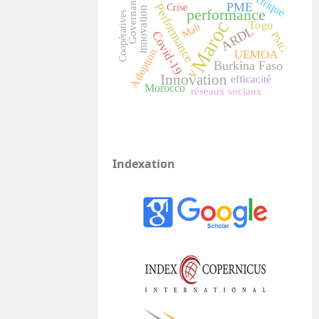
Governance
Afrique
PME
Performance
Crise
innovation
performance
Coopératives
Maroc
Togo
Mali
ARDL
Covid-19
PMG
Adoption
UEMOA
Burkina Faso
V
Innovation
efficacité
Morocco
réseaux sociaux
Indexation