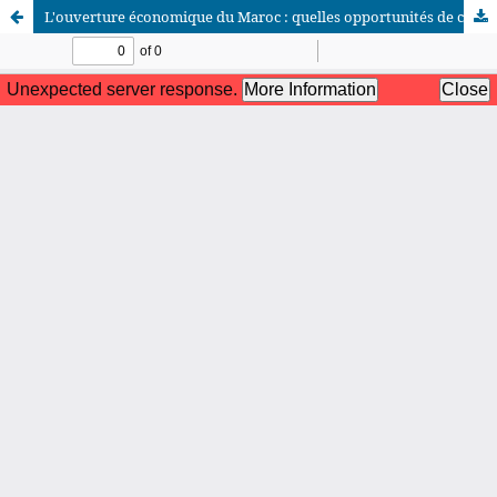
L'ouverture économique du Maroc : quelles opportunités de croissance à l'heure de la zone de libre-échange continentale africaine ?
African Scientific Journal (ASJ)
ISSN : 2658-9311
African SJ © 2025 tous droits réservés. Developpé par
BestGest