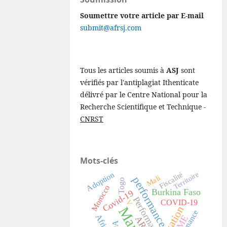
Soumettre votre article par E-mail
submit@afrsj.com
Tous les articles soumis à
ASJ
sont
vérifiés par l'antiplagiat Ithenticate
délivré par le Centre National pour la
Recherche Scientifique et Technique -
CNRST
Mots-clés
Adoption
Fiscalité
Territoire
Mali
performance
Togo
Morocco
Burkina Faso
Covid-19
Performance
COVID-19
V
Maroc
Afrique
PME