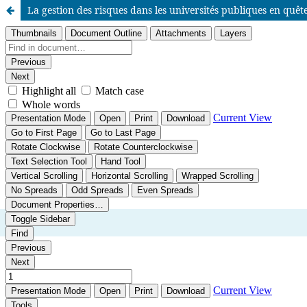
La gestion des risques dans les universités publiques en quêt