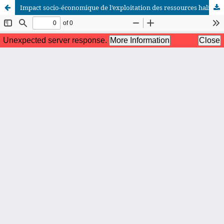
Impact socio-économique de l’exploitation des ressources halieutiques sur la vie des communautés de la filière pêche à Hébé, un village lagunaire de la Sous-préfecture de Bonoua (Côte d’Ivoire)
African Scientific Journal (ASJ)
ISSN : 2658-9311
African SJ © 2025 tous droits réservés. Developpé par
BestGest