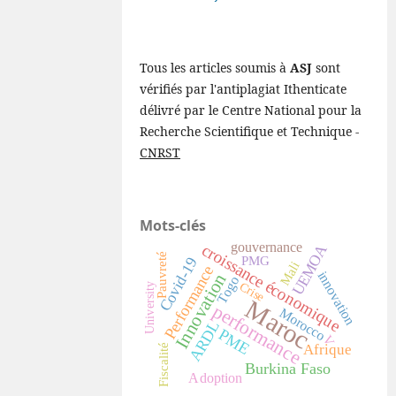
Tous les articles soumis à
ASJ
sont
vérifiés par l'antiplagiat Ithenticate
délivré par le Centre National pour la
Recherche Scientifique et Technique -
CNRST
Mots-clés
gouvernance
croissance économique
UEMOA
Pauvreté
PMG
Covid-19
Mali
Performance
innovation
Innovation
Togo
Crise
University
Maroc
performance
Morocco
ARDL
PME
V
Afrique
Fiscalité
Burkina Faso
Adoption