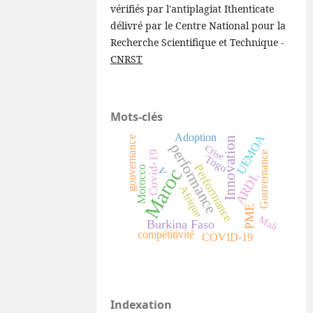
vérifiés par l'antiplagiat Ithenticate
délivré par le Centre National pour la
Recherche Scientifique et Technique -
CNRST
Mots-clés
Adoption
UEMOA
gouvernance
Innovation
performance
Crise
Covid-19
Gouvernance
Togo
Performance
Morocco
Maroc
V
ARDL
Afrique
PME
Mali
Burkina Faso
compétitivité
COVID-19
Indexation