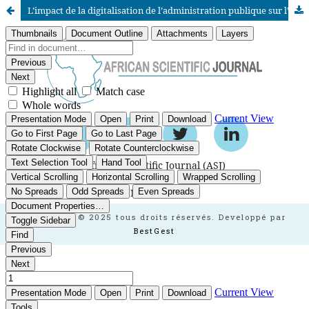
L’impact de la digitalisation de l’administration publique sur l’attraction des investissements directs étrangers Étude économétrique du cas du Maroc
African Scientific Journal (ASJ)
ISSN : 2658-9311
African SJ © 2025 tous droits réservés. Developpé par
BestGest