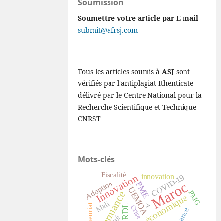
Soumission
Soumettre votre article par E-mail
submit@afrsj.com
Tous les articles soumis à
ASJ
sont
vérifiés par l'antiplagiat Ithenticate
délivré par le Centre National pour la
Recherche Scientifique et Technique -
CNRST
Mots-clés
Fiscalité
Innovation
innovation
COVID-19
Adoption
Maroc
PME
UEMOA
PMG
performance
croissance économique
Mali
ARDL
V
Crise