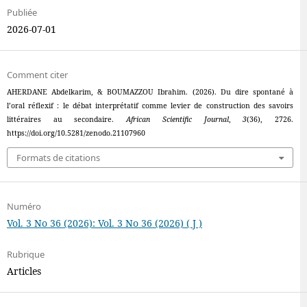
Publiée
2026-07-01
Comment citer
AHERDANE Abdelkarim, & BOUMAZZOU Ibrahim. (2026). Du dire spontané à
l’oral réflexif : le débat interprétatif comme levier de construction des savoirs
littéraires au secondaire.
African Scientific Journal
,
3
(36), 2726.
https://doi.org/10.5281/zenodo.21107960
Formats de citations
Numéro
Vol. 3 No 36 (2026): Vol. 3 No 36 (2026) ( J )
Rubrique
Articles