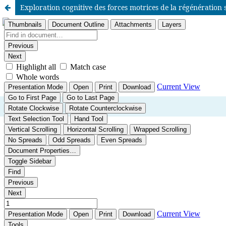
Exploration cognitive des forces motrices de la régénération