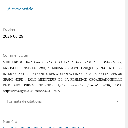
View Article
Publiée
2026-06-29
Comment citer
MUHINDO MUHASA Faustin, KASEREKA NZALA Omer, KAMBALE LONGO Moïse,
KASONGO LUNSISILA Levis, & MBUSA SIRIWAYO Georges. (2026). FACTEURS
INFLUENCANT LA PERENNITE DES SYSTEMES FINANCIERS DECENTRALISES AU
GRAND-NORD : ROLE MEDIATEUR DE LA RESILENCE ORGANISATIONNELLE
FACE AUX CHOCS INTERNES.
African Scientific Journal
,
3
(36), 2514.
https://doi.org/10.5281/zenodo.21174077
Formats de citations
Numéro