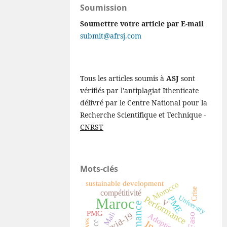
Soumission
Soumettre votre article par E-mail
submit@afrsj.com
Tous les articles soumis à
ASJ
sont
vérifiés par l'antiplagiat Ithenticate
délivré par le Centre National pour la
Recherche Scientifique et Technique -
CNRST
Mots-clés
sustainable development
Morocco
Crise
compétitivité
University
PME
Performance
Maroc
V
PMG
Mali
Covid-19
Adoption