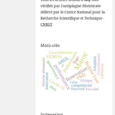
vérifiés par l'antiplagiat Ithenticate
délivré par le Centre National pour la
Recherche Scientifique et Technique -
CNRST
Mots-clés
Maroc
Performance
Caractérisation
Gouvernance
UEMOA
ARDL
Togo
Adoption
Sécurité alimentaire
gouvernance
Burkina Faso
performance
University
V
Innovation
PME
innovation
Covid-19
Afrique
Crise
compétitivité
Mali
Pauvreté
Fiscalité
Indexation