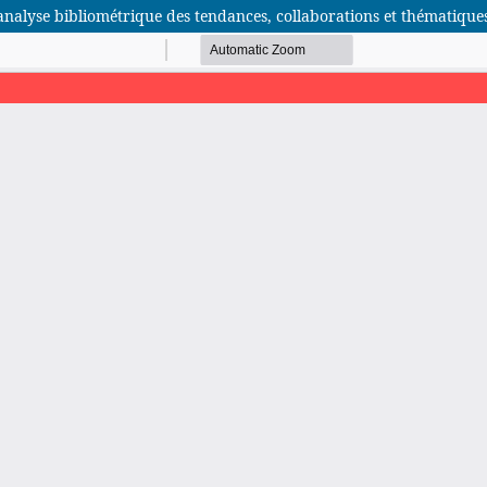
: analyse bibliométrique des tendances, collaborations et thématiqu
African Scientific Journal (ASJ)
ISSN : 2658-9311
African SJ © 2025 tous droits réservés. Developpé par
BestGest