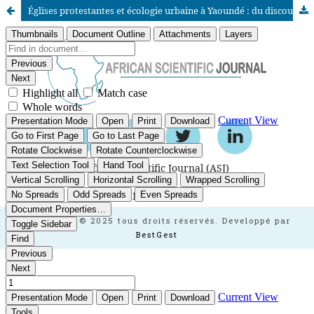
Églises protestantes et écologie urbaine à Yaoundé : du discours aux pratiques
African Scientific Journal (ASJ)
ISSN : 2658-9311
African SJ © 2025 tous droits réservés. Developpé par
BestGest