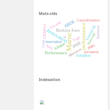
Mots-clés
Caractérisation
ARDL
Fiscalité
performance
UEMOA
Covid-19
Territoire
Innovation
Burkina Faso
Pauvreté
Maroc
V
Togo
innovation
Crise
PME
Afrique
PMG
Mali
Morocco
perception
Performance
Adoption
Indexation