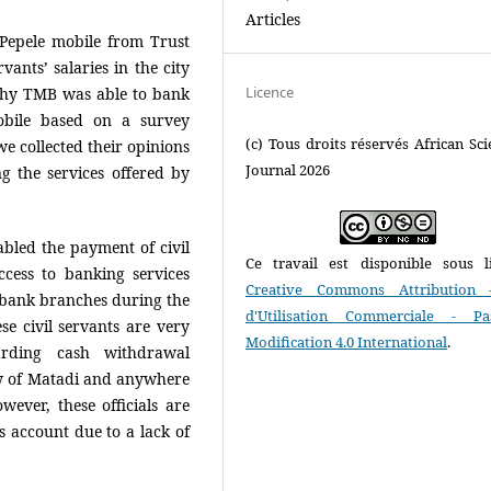
Articles
Pepele mobile from Trust
ants’ salaries in the city
Licence
why TMB was able to bank
Mobile based on a survey
(c) Tous droits réservés African Scie
we collected their opinions
Journal 2026
ng the services offered by
bled the payment of civil
Ce travail est disponible sous l
access to banking services
Creative Commons Attribution 
e bank branches during the
d'Utilisation Commerciale - P
ese civil servants are very
Modification 4.0 International
.
garding cash withdrawal
ty of Matadi and anywhere
wever, these officials are
s account due to a lack of