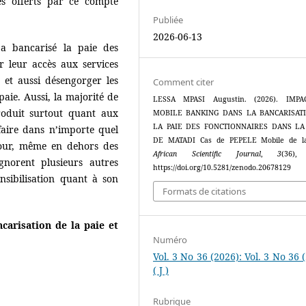
es offerts par ce compte
Publiée
2026-06-13
a bancarisé la paie des
r leur accès aux services
 et aussi désengorger les
Comment citer
aie. Aussi, la majorité de
LESSA MPASI Augustin. (2026). IMP
produit surtout quant aux
MOBILE BANKING DANS LA BANCARISAT
LA PAIE DES FONCTIONNAIRES DANS LA
faire dans n’importe quel
DE MATADI Cas de PEPELE Mobile de l
jour, même en dehors des
African Scientific Journal
,
3
(36),
gnorent plusieurs autres
https://doi.org/10.5281/zenodo.20678129
nsibilisation quant à son
Formats de citations
carisation de la paie et
Numéro
Vol. 3 No 36 (2026): Vol. 3 No 36 
( J )
Rubrique