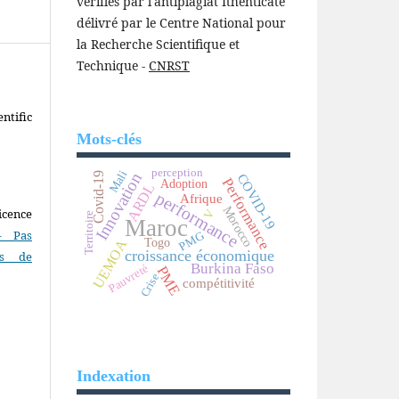
vérifiés par l'antiplagiat Ithenticate
délivré par le Centre National pour
la Recherche Scientifique et
Technique -
CNRST
ntific
Mots-clés
perception
Mali
Innovation
Covid-19
COVID-19
Performance
Adoption
ARDL
performance
Afrique
Morocco
icence
V
Territoire
Maroc
- Pas
PMG
Togo
UEMOA
croissance économique
as de
Burkina Faso
Pauvreté
PME
Crise
compétitivité
Indexation