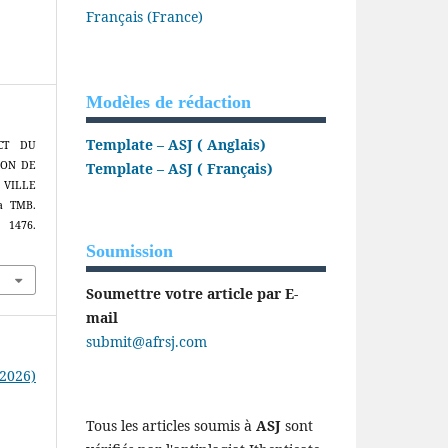
Français (France)
Modèles de rédaction
Template – ASJ ( Anglais)
ACT DU
ION DE
Template – ASJ ( Français)
 VILLE
a TMB.
 1476.
Soumission
Soumettre votre article par E-
mail
submit@afrsj.com
(2026)
Tous les articles soumis à
ASJ
sont