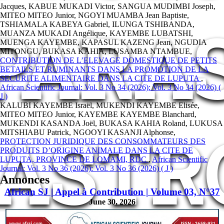
Jacques, KABUE MUKADI Victor, SANGUA MUDIMBI Joseph,
MITEO MITEO Junior, NGOYI MUAMBA Jean Baptiste,
PARA
TSHIAMALA KABEYA Gabriel, ILUNGA TSHIBANDA,
MUANZA MUKADI Angélique, KAYEMBE LUBATSHI,
MUENGA KAYEMBE, KAPASUL KAZENG Jean, NGUDIA
MITONGU, BUKASA KAHIA, LUSAMBA NTAMBUE,
CONTRIBUTION DE L’ELEVAGE DOMESTIQUE DE PETITS
BETAILS ET RUMINANTS DANS LA PROMOTION DE LA
SECURITE ALIMENTAIRE DANS LA CITE DE LUPUTA
,
African Scientific Journal: Vol. 3 No 34 (2026): Vol. 3 No 34 (2026) (
J )
KALUBI KAYEMBE Israël, MUKENDI KAYEMBE Elisée,
MITEO MITEO Junior, KAYEMBE KAYEMBE Blanchard,
MUKENDI KASANDA Joël, BUKASA KAHIA Roland, LUKUSA
ASTR
MITSHIABU Patrick, NGOOYI KASANJI Alphonse,
PROTECTION JURIDIQUE DES CONSOMMATEURS DES
PRODUITS D’ORIGINE ANIMALE DANS LA CITE DE
LUPUTA, PROVINCE DE LOMAMI, RDC
,
African Scientific
Journal: Vol. 3 No 36 (2026): Vol. 3 No 36 (2026) ( J )
Annonces
African SJ | Appel à Contribution | Volume 03, N°37
June 30, 2026