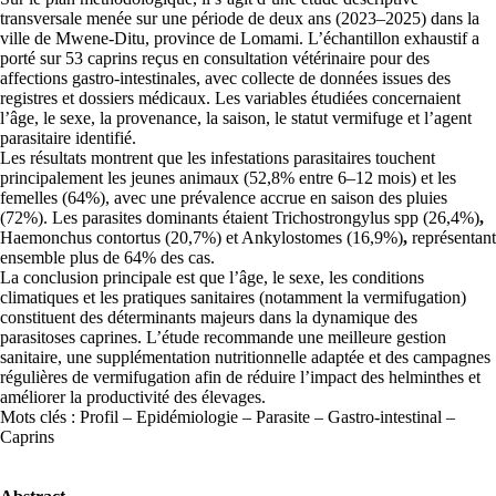
transversale menée sur une période de deux ans (2023–2025) dans la
ville de Mwene-Ditu, province de Lomami. L’échantillon exhaustif a
porté sur 53 caprins reçus en consultation vétérinaire pour des
affections gastro-intestinales, avec collecte de données issues des
registres et dossiers médicaux. Les variables étudiées concernaient
l’âge, le sexe, la provenance, la saison, le statut vermifuge et l’agent
parasitaire identifié.
Les résultats montrent que les infestations parasitaires touchent
principalement les jeunes animaux (52,8% entre 6–12 mois) et les
femelles (64%), avec une prévalence accrue en saison des pluies
(72%). Les parasites dominants étaient Trichostrongylus spp (26,4%)
,
Haemonchus contortus (20,7%) et Ankylostomes (16,9%)
,
représentant
ensemble plus de 64% des cas.
La conclusion principale est que l’âge, le sexe, les conditions
climatiques et les pratiques sanitaires (notamment la vermifugation)
constituent des déterminants majeurs dans la dynamique des
parasitoses caprines. L’étude recommande une meilleure gestion
sanitaire, une supplémentation nutritionnelle adaptée et des campagnes
régulières de vermifugation afin de réduire l’impact des helminthes et
améliorer la productivité des élevages.
Mots clés : Profil – Epidémiologie – Parasite – Gastro-intestinal –
Caprins