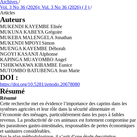
Archives
/
Vol. 3 No 36 (2026): Vol. 3 No 36 (2026) ( J )
/
Articles
Auteurs
MUKENDI KAYEMBE Elisée
MUKUNA KABEYA Grégoire
MUKEBA MALENGELA Jonathan
MUKENDI MPOYI Simon
MUENGA KAYEMBE Déborah
NGOYI KASANJI Alphonse
KAPINGA MUAYOMBO Angel
TSHIKWAKWA KIBAMBE Eunice
MUTOMBO BATUBENGA Jean Marie
DOI :
https://doi.org/10.5281/zenodo.20678080
Résumé
Résumé
Cette recherche met en évidence l’importance des caprins dans les
systèmes agricoles et leur rôle dans la sécurité alimentaire et
l’économie des ménages, particulièrement dans les pays à faibles
revenus. La productivité de ces animaux est fortement compromise par
les parasitoses gastro-intestinales, responsables de pertes économiques
et sanitaires considérables.
Sur le plan méthodologique, il s’agit d’une étude descriptive