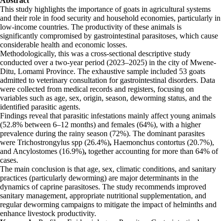
Abstract
This study highlights the importance of goats in agricultural systems
and their role in food security and household economies, particularly in
low-income countries. The productivity of these animals is
significantly compromised by gastrointestinal parasitoses, which cause
considerable health and economic losses.
Methodologically, this was a cross-sectional descriptive study
conducted over a two-year period (2023–2025) in the city of Mwene-
Ditu, Lomami Province. The exhaustive sample included 53 goats
admitted to veterinary consultation for gastrointestinal disorders. Data
were collected from medical records and registers, focusing on
variables such as age, sex, origin, season, deworming status, and the
identified parasitic agents.
Findings reveal that parasitic infestations mainly affect young animals
(52.8% between 6–12 months) and females (64%), with a higher
prevalence during the rainy season (72%). The dominant parasites
were Trichostrongylus spp (26.4%)
,
Haemonchus contortus (20.7%),
and Ancylostomes (16.9%)
,
together accounting for more than 64% of
cases.
The main conclusion is that age, sex, climatic conditions, and sanitary
practices (particularly deworming) are major determinants in the
dynamics of caprine parasitoses. The study recommends improved
sanitary management, appropriate nutritional supplementation, and
regular deworming campaigns to mitigate the impact of helminths and
enhance livestock productivity.