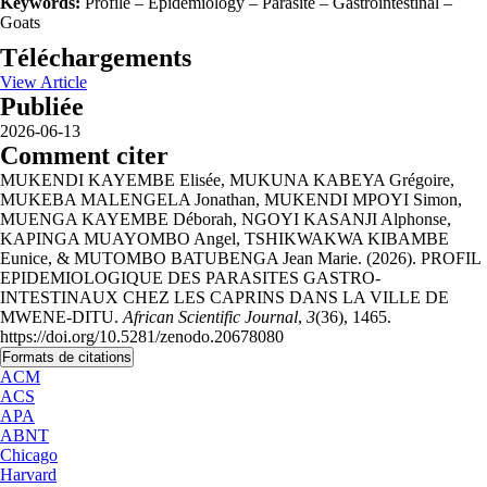
Keywords:
Profile – Epidemiology – Parasite – Gastrointestinal –
Goats
Téléchargements
View Article
Publiée
2026-06-13
Comment citer
MUKENDI KAYEMBE Elisée, MUKUNA KABEYA Grégoire,
MUKEBA MALENGELA Jonathan, MUKENDI MPOYI Simon,
MUENGA KAYEMBE Déborah, NGOYI KASANJI Alphonse,
KAPINGA MUAYOMBO Angel, TSHIKWAKWA KIBAMBE
Eunice, & MUTOMBO BATUBENGA Jean Marie. (2026). PROFIL
EPIDEMIOLOGIQUE DES PARASITES GASTRO-
INTESTINAUX CHEZ LES CAPRINS DANS LA VILLE DE
MWENE-DITU.
African Scientific Journal
,
3
(36), 1465.
https://doi.org/10.5281/zenodo.20678080
Formats de citations
ACM
ACS
APA
ABNT
Chicago
Harvard