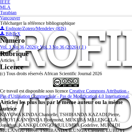
IEEE
MLA
Turabian
Vancouver
PROFI
Télécharger la référence bibliographique
Endnote/Zotero/Mendeley (RIS)
BibTeX
Numéro
Vol. 3 No 36 (2026): Vol. 3 No 36 (2026) ( J )
Rubrique
Articles
Licence
(c) Tous droits réservés African Scientific Journal 2026
MIOL
Ce travail est disponible sous licence
Creative Commons Attribution -
Pas d'Utilisation Commerciale - Pas de Modification 4.0 International
.
Articles les plus lus par le même auteur ou la même
autrice
KAYOWA KINDA Chancelle, TSHIBANDA KAZADI Pierre,
MPOYI KANYINDA Florimond, MUKEBA MALENGELA
Jonathan, KANKOLONGO MULUMBA Godelive, MUKADI
MULANGU Hervé, TSHIBANDA ILUNGA Clément, LUBUYI