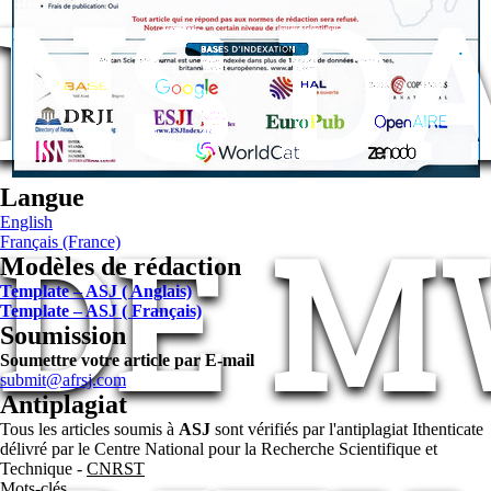
NS D
Langue
 DE 
English
Français (France)
Modèles de rédaction
Template – ASJ ( Anglais)
Template – ASJ ( Français)
Soumission
Soumettre votre article par E-mail
submit@afrsj.com
Antiplagiat
Tous les articles soumis à
ASJ
sont vérifiés par l'antiplagiat Ithenticate
délivré par le Centre National pour la Recherche Scientifique et
Technique -
CNRST
Mots-clés