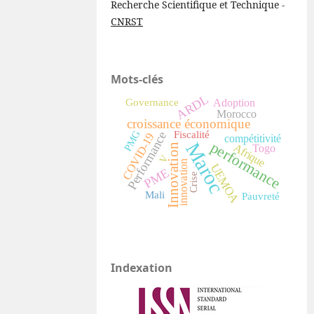
Recherche Scientifique et Technique -
CNRST
Mots-clés
ARDL
Adoption
Governance
Morocco
croissance économique
PMG
Performance
Fiscalité
COVID-19
compétitivité
Maroc
performance
Afrique
Innovation
Togo
V
innovation
UEMOA
PME
Crise
Mali
Pauvreté
Indexation