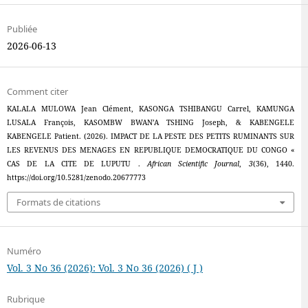
Publiée
2026-06-13
Comment citer
KALALA MULOWA Jean Clément, KASONGA TSHIBANGU Carrel, KAMUNGA
LUSALA François, KASOMBW BWAN’A TSHING Joseph, & KABENGELE
KABENGELE Patient. (2026). IMPACT DE LA PESTE DES PETITS RUMINANTS SUR
LES REVENUS DES MENAGES EN REPUBLIQUE DEMOCRATIQUE DU CONGO «
CAS DE LA CITE DE LUPUTU .
African Scientific Journal
,
3
(36), 1440.
https://doi.org/10.5281/zenodo.20677773
Formats de citations
Numéro
Vol. 3 No 36 (2026): Vol. 3 No 36 (2026) ( J )
Rubrique