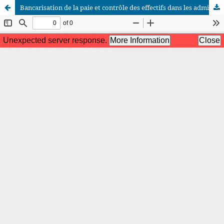
Bancarisation de la paie et contrôle des effectifs dans les administrations publiques : cas de la Police Nationale Congolaise
African Scientific Journal (ASJ)
ISSN : 2658-9311
African SJ © 2025 tous droits réservés. Developpé par
BestGest