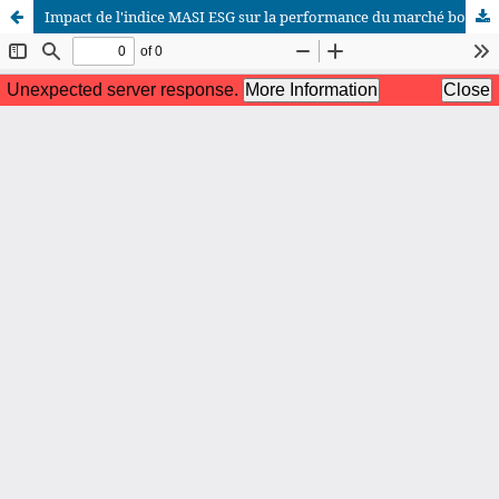
Impact de l'indice MASI ESG sur la performance du marché boursier : une analyse empirique du marché financier marocain
African Scientific Journal (ASJ)
ISSN : 2658-9311
African SJ © 2025 tous droits réservés. Developpé par
BestGest