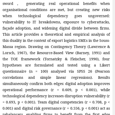
sword , generating real operational benefits when
organisational conditions are met, but creating new risks
when technological dependency goes ungoverned:
vulnerability to IT breakdowns, exposure to cyberattacks,
façade adoption, and widening digital divide between firms.
This article provides a theoretical and empirical analysis of
this duality in the context of export logistics SMEs in the Souss-
Massa region. Drawing on Contingency Theory (Lawrence &
Lorsch, 1967), the Resource-Based View (Barney, 1991) and
the TOE framework (Tornatzky & Fleischer, 1990), four
hypotheses are formulated and tested using a Likert
questionnaire (n = 100) analysed via SPSS 26 (Pearson
correlations and simple linear regressions). Results
simultaneously confirm both edges: digital adoption improves
operational performance (r = 0.609, p < 0.001), while
technological dependency increases disruption vulnerability (r
= 0.693, p < 0.001). Team digital competencies (r = 0.708, p <
0.001) and digital risk governance (r = 0.556, p < 0.001) act as
rebalancers, enabling firms to benefit from the first edge