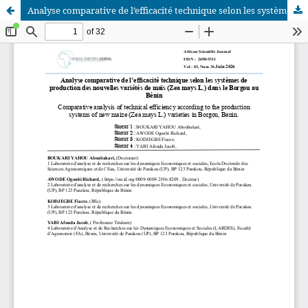
Analyse comparative de l’efficacité technique selon les systèmes de production des nouvelles variétés de maïs (Zea mays L.) dans le Borgou au Bénin
African Scientific Journal (ASJ)
ISSN : 2658-9311
African SJ © 2025 tous droits réservés. Developpé par
BestGest