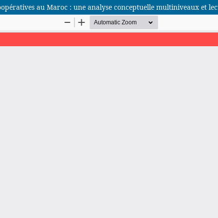
coopératives au Maroc : une analyse conceptuelle multiniveaux et le
African Scientific Journal (ASJ)
ISSN : 2658-9311
African SJ © 2025 tous droits réservés. Developpé par
BestGest