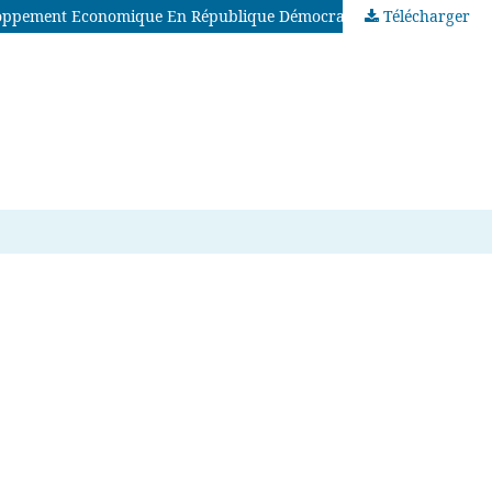
Développement Economique En République Démocratique Du Congo
Télécharger