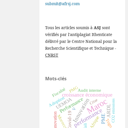
submit@afrsj.com
Tous les articles soumis à
ASJ
sont
vérifiés par l'antiplagiat Ithenticate
délivré par le Centre National pour la
Recherche Scientifique et Technique -
CNRST
Mots-clés
PMG
Fiscalité
Audit interne
croissance économique
Adoption
Performance
Maroc
UEMOA
Innovation
Crise
CO2 emissions
ARDL
V
performance
Covid-19
innovation
PME
Morocco
Afrique
Togo
Mali