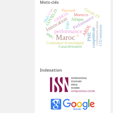
Mots-clés
Covid-19
Crise
COVID-19
Pauvreté
UEMOA
Morocco
Performance
Mali
Innovation
Afrique
Togo
communication
ARDL
CO2 emissions
compétitivité
performance
PME
PMG
Maroc
V
Croissance économique
Caractérisation
Indexation