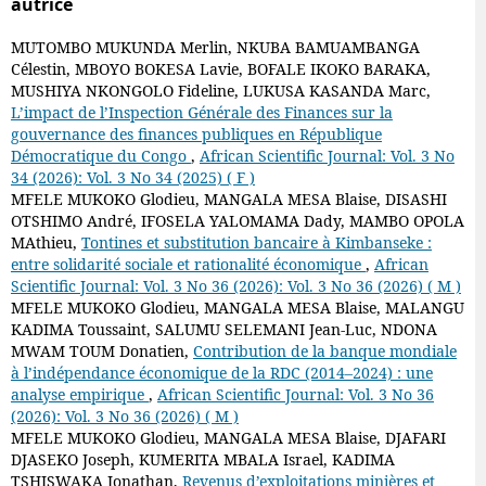
autrice
MUTOMBO MUKUNDA Merlin, NKUBA BAMUAMBANGA
Célestin, MBOYO BOKESA Lavie, BOFALE IKOKO BARAKA,
MUSHIYA NKONGOLO Fideline, LUKUSA KASANDA Marc,
L’impact de l’Inspection Générale des Finances sur la
gouvernance des finances publiques en République
Démocratique du Congo
,
African Scientific Journal: Vol. 3 No
34 (2026): Vol. 3 No 34 (2025) ( F )
MFELE MUKOKO Glodieu, MANGALA MESA Blaise, DISASHI
OTSHIMO André, IFOSELA YALOMAMA Dady, MAMBO OPOLA
MAthieu,
Tontines et substitution bancaire à Kimbanseke :
entre solidarité sociale et rationalité économique
,
African
Scientific Journal: Vol. 3 No 36 (2026): Vol. 3 No 36 (2026) ( M )
MFELE MUKOKO Glodieu, MANGALA MESA Blaise, MALANGU
KADIMA Toussaint, SALUMU SELEMANI Jean-Luc, NDONA
MWAM TOUM Donatien,
Contribution de la banque mondiale
à l’indépendance économique de la RDC (2014–2024) : une
analyse empirique
,
African Scientific Journal: Vol. 3 No 36
(2026): Vol. 3 No 36 (2026) ( M )
MFELE MUKOKO Glodieu, MANGALA MESA Blaise, DJAFARI
DJASEKO Joseph, KUMERITA MBALA Israel, KADIMA
TSHISWAKA Jonathan,
Revenus d’exploitations minières et