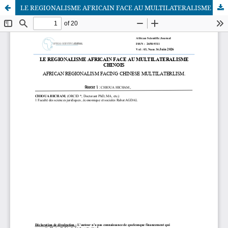
LE REGIONALISME AFRICAIN FACE AU MULTILATERALISME CHINOIS
African Scientific Journal (ASJ)
ISSN : 2658-9311
African SJ © 2025 tous droits réservés. Developpé par
BestGest