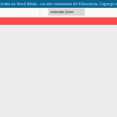
agricoles au Nord Bénin : cas des communes de Tchaourou, Copargo
African Scientific Journal (ASJ)
ISSN : 2658-9311
African SJ © 2025 tous droits réservés. Developpé par
BestGest